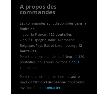
A propos des
commandes
Les commandes sont disponibles
dans la
limite de
:
– pour la France :
120 bouteilles
– pour l’Espagne, Italie, Allemagne,
Belgique, Pays-Bas et Luxembourg :
12
bouteilles
Pour toute commande supérieure à 120
bouteilles, nous vous invitons à
nous
contacter.
Pour toute commande dans les autres
pays de l’
Union Européenne
, nous vous
invitons à
nous contacter.