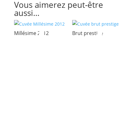
2
2
Vous aimerez peut-être
aussi…
7,
1,
Millésime 2012
Brut prestige
0
6
0
0